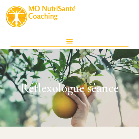
MO NutriSanté
Coaching
Réflexologue séance