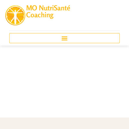
MO NutriSanté
Coaching
Les thérapies manuelles
: la réflexologie